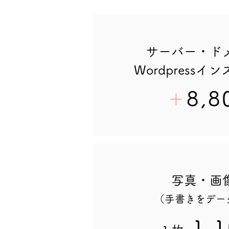
サーバー・ド
​Wordpress
8,8
＋
写真・画
​（手書きをデ
1,