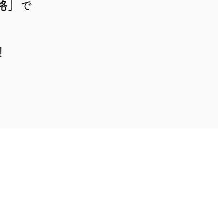
格」
で
！