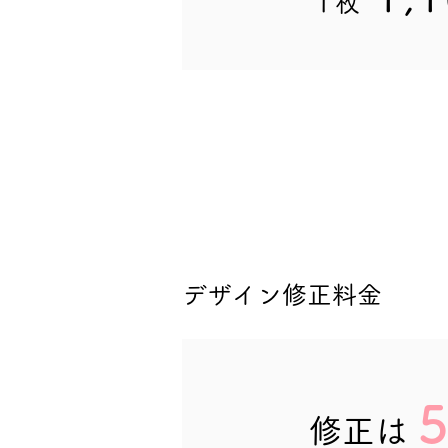
​1枚
​デザイン
修正料金
​修正は