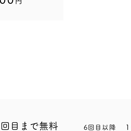
円
5
回目まで無料
6回目以降