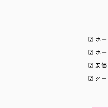
​☑︎ 
​☑︎ 
​☑︎
安価
​☑︎
クー