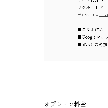
リクルートペー
デモサイトは
こち
■スマホ対応
■Googleマ
​■SNSとの連携（
オプション料金