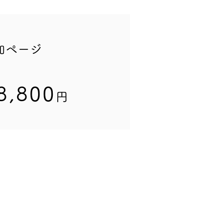
加ページ
8,800
円