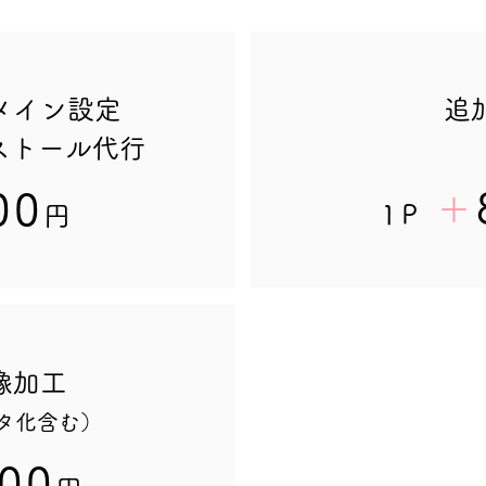
メイン設定
追
インストール代行
00
＋
​1P
円
像加工
ータ化含む）
100