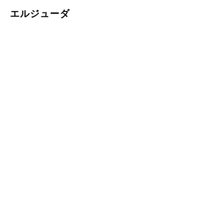
​エルジューダ
オルディーブシーズンヘ
オルディーブシーズンへ
アカラー２０１７春夏
アカラー「2016秋冬ト
レンドVTR」
オルディーブクリスタル
オルディーブフレンチラ
Wオーバーラップ塗布 つ
イン 『2016 春夏 トレン
つみ倒し塗布
ドVTR 』