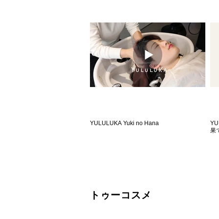
HUEGLOSS / ヒュウグロス「ベビーライト
H
のテクニック編」
ン
YULULUKA Yuki no Hana
Y
果
​トゥーコスメ