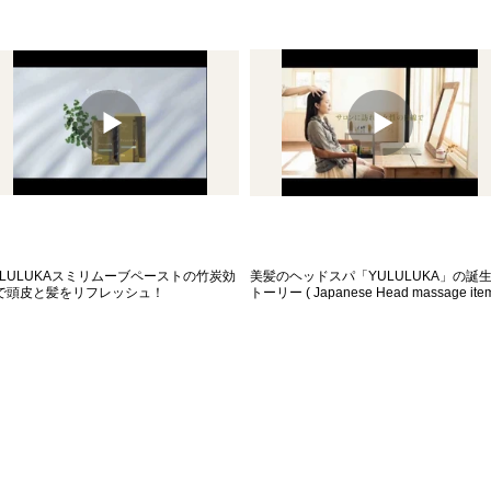
UEGLOSS / ヒュウグロスの使い方「トー
HUEGLOSS / ヒュウグロス「ベースブ
ダウン編」
ク編」
ULULUKAスミリムーブペーストの竹炭効
美髪のヘッドスパ「YULULUKA」の誕
で頭皮と髪をリフレッシュ！
トーリー ( Japanese Head massage item