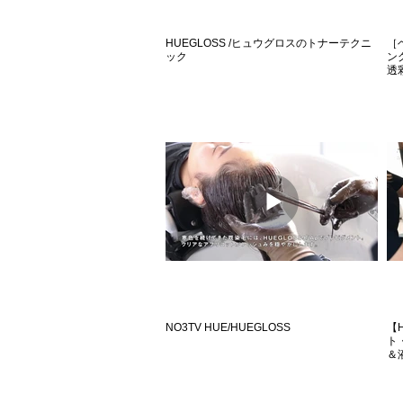
HUEGLOSS /ヒュウグロスのトナーテクニ
［
ック
ン
透
NO3TV HUE/HUEGLOSS
【
ト
＆