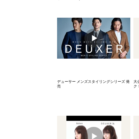
デューサー メンズスタイリングシリーズ 発
大公
売
ク