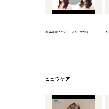
DEUXERワックス ３S 女性編
D
​ヒュウケア