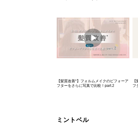
【髪質改善*】フォルムメイクのビフォーア
【
フターをさらに写真で比較！part.2
フ
ミントベル