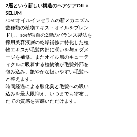
2層という新しい構造のヘアケアOIL × 
SELUM
soeffオイルインセラムの新メカニズム
数種類の植物エキス・オイルをブレン
ドし、soeff独自の2層のバランス製法を
採用美容液層の乾燥補修に特化した植
物エキスが毛髪内部に潤いを与えダメ
ージを補修。またオイル層のキューテ
ィクルに吸着する植物油が毛髪外部を
包み込み、艶やかな扱いやすい毛髪へ
と整えます。
時間経過による酸化臭と毛髪への吸い
込みを最大限抑え、いつまでも塗布し
たての質感を実感いただけます。